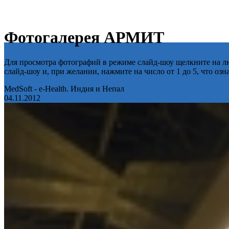
Фотогалерея АРМИТ
Для просмотра фотографий в режиме слайд-шоу щелкните на лю
слайд-шоу и, при желании, нажмите на число от 1 до 5, что оз
MedSoft - e-Health. Индия и Непал
04.11.2012