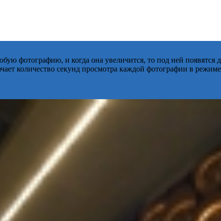
бую фотографию, и когда она увеличится, то под ней появятся
начает количество секунд просмотра каждой фотографии в режиме