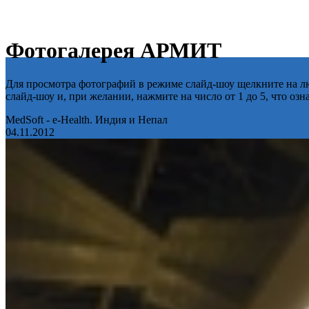
Фотогалерея АРМИТ
Для просмотра фотографий в режиме слайд-шоу щелкните на лю
слайд-шоу и, при желании, нажмите на число от 1 до 5, что оз
MedSoft - e-Health. Индия и Непал
04.11.2012