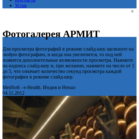
Устав
Фотогалерея АРМИТ
Для просмотра фотографий в режиме слайд-шоу щелкните на
любую фотографию, и когда она увеличится, то под ней
появятся дополнительные возможности просмотра. Нажмите
на надпись слайд-шоу и, при желании, нажмите на число от 1
до 5, что означает количество секунд просмотра каждой
фотографии в режиме слайд-шоу.
MedSoft - e-Health. Индия и Непал
04.11.2012