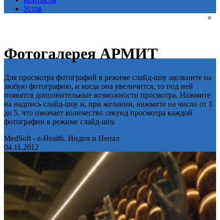
Устав
Фотогалерея АРМИТ
Для просмотра фотографий в режиме слайд-шоу щелкните на
любую фотографию, и когда она увеличится, то под ней
появятся дополнительные возможности просмотра. Нажмите
на надпись слайд-шоу и, при желании, нажмите на число от 1
до 5, что означает количество секунд просмотра каждой
фотографии в режиме слайд-шоу.
MedSoft - e-Health. Индия и Непал
04.11.2012