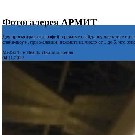
Фотогалерея АРМИТ
Для просмотра фотографий в режиме слайд-шоу щелкните на лю
слайд-шоу и, при желании, нажмите на число от 1 до 5, что оз
MedSoft - e-Health. Индия и Непал
04.11.2012