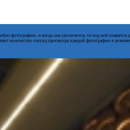
бую фотографию, и когда она увеличится, то под ней появятся
начает количество секунд просмотра каждой фотографии в режиме