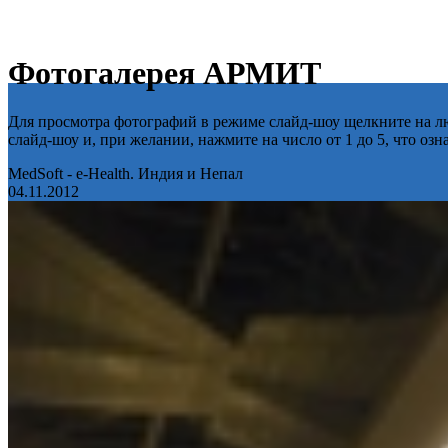
Фотогалерея АРМИТ
Для просмотра фотографий в режиме слайд-шоу щелкните на лю
слайд-шоу и, при желании, нажмите на число от 1 до 5, что оз
MedSoft - e-Health. Индия и Непал
04.11.2012