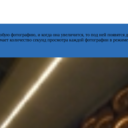
бую фотографию, и когда она увеличится, то под ней появятся
начает количество секунд просмотра каждой фотографии в режиме