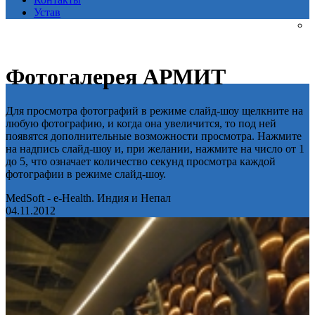
Устав
Фотогалерея АРМИТ
Для просмотра фотографий в режиме слайд-шоу щелкните на
любую фотографию, и когда она увеличится, то под ней
появятся дополнительные возможности просмотра. Нажмите
на надпись слайд-шоу и, при желании, нажмите на число от 1
до 5, что означает количество секунд просмотра каждой
фотографии в режиме слайд-шоу.
MedSoft - e-Health. Индия и Непал
04.11.2012