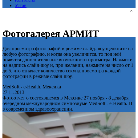
Устав
Фотогалерея АРМИТ
Для просмотра фотографий в режиме слайд-шоу щелкните на
любую фотографию, и когда она увеличится, то под ней
появятся дополнительные возможности просмотра. Нажмите
на надпись слайд-шоу и, при желании, нажмите на число от 1
до 5, что означает количество секунд просмотра каждой
фотографии в режиме слайд-шоу.
MedSoft - e-Health. Мексика
27.11.2013
Фотоотчет о состоявшемся в Мексике 27 ноября - 8 декабря
очередном международном симпозиуме MedSoft - e-Health. IT
в современном здравоохранении.