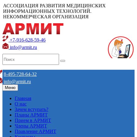
АССОЦИАЦИЯ РАЗВИТИЯ МЕДИЦИНСКИХ
ИНФОРМАЦИОННЫХ ТЕХНОЛОГИЙ.
НЕКОММЕРЧЕСКАЯ ОРГАНИЗАЦИЯ
+7-916-628-59-46
info@armit.ru
8-495-728-64-32
info@armit.ru
Меню
Главная
О нас
Зачем вступать?
Планы АРМИТ
Прием в АРМИТ
Члены АРМИТ
Правление АРМИТ
Контакты