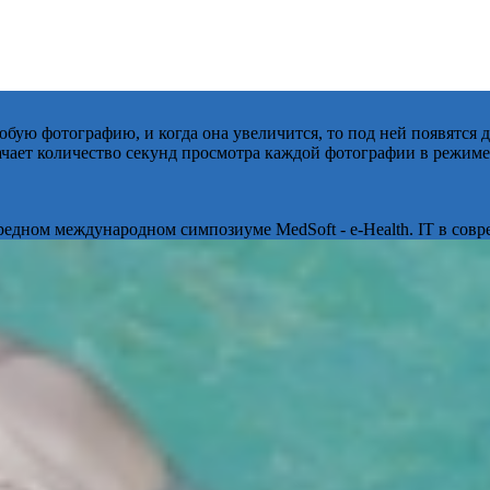
бую фотографию, и когда она увеличится, то под ней появятся
начает количество секунд просмотра каждой фотографии в режиме
ередном международном симпозиуме MedSoft - e-Health. IT в сов