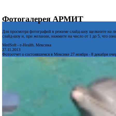
Фотогалерея АРМИТ
Для просмотра фотографий в режиме слайд-шоу щелкните на лю
слайд-шоу и, при желании, нажмите на число от 1 до 5, что оз
MedSoft - e-Health. Мексика
27.11.2013
Фотоотчет о состоявшемся в Мексике 27 ноября - 8 декабря оч