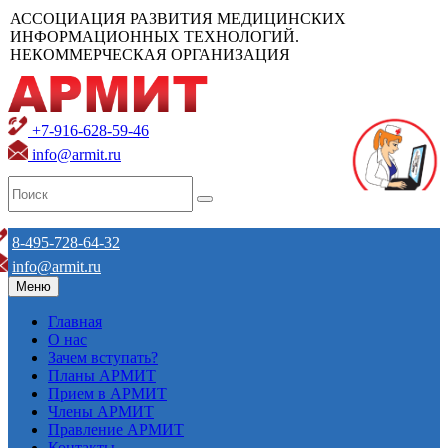
АССОЦИАЦИЯ РАЗВИТИЯ МЕДИЦИНСКИХ
ИНФОРМАЦИОННЫХ ТЕХНОЛОГИЙ.
НЕКОММЕРЧЕСКАЯ ОРГАНИЗАЦИЯ
+7-916-628-59-46
info@armit.ru
8-495-728-64-32
info@armit.ru
Меню
Главная
О нас
Зачем вступать?
Планы АРМИТ
Прием в АРМИТ
Члены АРМИТ
Правление АРМИТ
Контакты