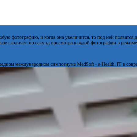
бую фотографию, и когда она увеличится, то под ней появятся
начает количество секунд просмотра каждой фотографии в режиме
ередном международном симпозиуме MedSoft - e-Health. IT в сов