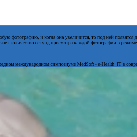
бую фотографию, и когда она увеличится, то под ней появятся
начает количество секунд просмотра каждой фотографии в режиме
ередном международном симпозиуме MedSoft - e-Health. IT в сов