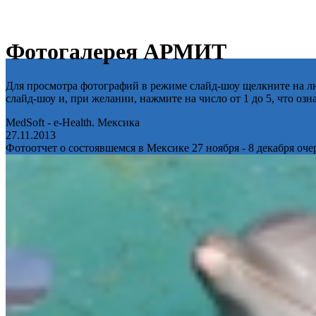
Фотогалерея АРМИТ
Для просмотра фотографий в режиме слайд-шоу щелкните на лю
слайд-шоу и, при желании, нажмите на число от 1 до 5, что оз
MedSoft - e-Health. Мексика
27.11.2013
Фотоотчет о состоявшемся в Мексике 27 ноября - 8 декабря оч