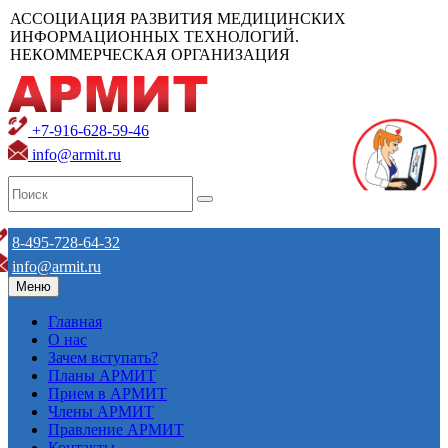
АССОЦИАЦИЯ РАЗВИТИЯ МЕДИЦИНСКИХ
ИНФОРМАЦИОННЫХ ТЕХНОЛОГИЙ.
НЕКОММЕРЧЕСКАЯ ОРГАНИЗАЦИЯ
+7-916-628-59-46
info@armit.ru
8-495-728-64-32
info@armit.ru
Меню
Главная
О нас
Зачем вступать?
Планы АРМИТ
Прием в АРМИТ
Члены АРМИТ
Правление АРМИТ
Контакты