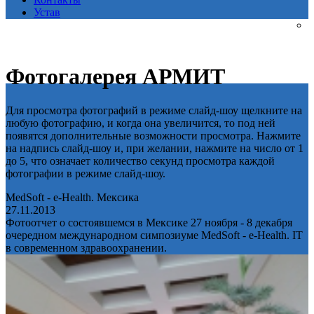
Устав
Фотогалерея АРМИТ
Для просмотра фотографий в режиме слайд-шоу щелкните на
любую фотографию, и когда она увеличится, то под ней
появятся дополнительные возможности просмотра. Нажмите
на надпись слайд-шоу и, при желании, нажмите на число от 1
до 5, что означает количество секунд просмотра каждой
фотографии в режиме слайд-шоу.
MedSoft - e-Health. Мексика
27.11.2013
Фотоотчет о состоявшемся в Мексике 27 ноября - 8 декабря
очередном международном симпозиуме MedSoft - e-Health. IT
в современном здравоохранении.