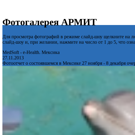
Фотогалерея АРМИТ
Для просмотра фотографий в режиме слайд-шоу щелкните на лю
слайд-шоу и, при желании, нажмите на число от 1 до 5, что оз
MedSoft - e-Health. Мексика
27.11.2013
Фотоотчет о состоявшемся в Мексике 27 ноября - 8 декабря оч