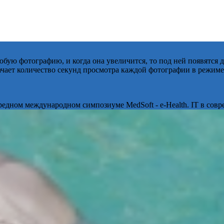
бую фотографию, и когда она увеличится, то под ней появятся
начает количество секунд просмотра каждой фотографии в режиме
ередном международном симпозиуме MedSoft - e-Health. IT в сов