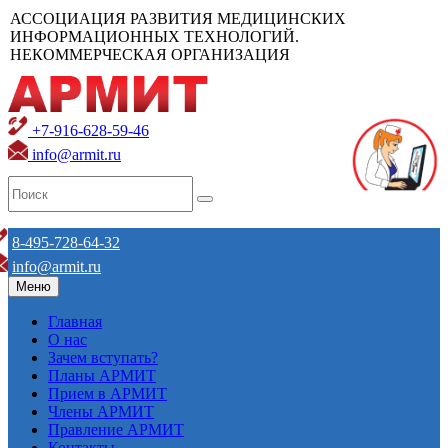
АССОЦИАЦИЯ РАЗВИТИЯ МЕДИЦИНСКИХ
ИНФОРМАЦИОННЫХ ТЕХНОЛОГИЙ.
НЕКОММЕРЧЕСКАЯ ОРГАНИЗАЦИЯ
+7-916-628-59-46
info@armit.ru
8-495-728-64-32
info@armit.ru
Меню
Главная
О нас
Зачем вступать?
Планы АРМИТ
Прием в АРМИТ
Члены АРМИТ
Правление АРМИТ
Контакты