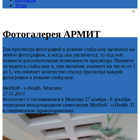
Устав
Фотогалерея АРМИТ
Для просмотра фотографий в режиме слайд-шоу щелкните на
любую фотографию, и когда она увеличится, то под ней
появятся дополнительные возможности просмотра. Нажмите
на надпись слайд-шоу и, при желании, нажмите на число от 1
до 5, что означает количество секунд просмотра каждой
фотографии в режиме слайд-шоу.
MedSoft - e-Health. Мексика
27.11.2013
Фотоотчет о состоявшемся в Мексике 27 ноября - 8 декабря
очередном международном симпозиуме MedSoft - e-Health. IT
в современном здравоохранении.