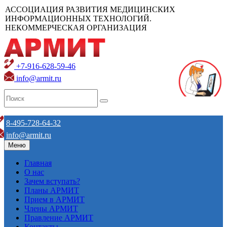
АССОЦИАЦИЯ РАЗВИТИЯ МЕДИЦИНСКИХ
ИНФОРМАЦИОННЫХ ТЕХНОЛОГИЙ.
НЕКОММЕРЧЕСКАЯ ОРГАНИЗАЦИЯ
+7-916-628-59-46
info@armit.ru
8-495-728-64-32
info@armit.ru
Меню
Главная
О нас
Зачем вступать?
Планы АРМИТ
Прием в АРМИТ
Члены АРМИТ
Правление АРМИТ
Контакты