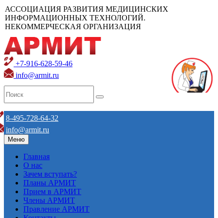
АССОЦИАЦИЯ РАЗВИТИЯ МЕДИЦИНСКИХ
ИНФОРМАЦИОННЫХ ТЕХНОЛОГИЙ.
НЕКОММЕРЧЕСКАЯ ОРГАНИЗАЦИЯ
+7-916-628-59-46
info@armit.ru
8-495-728-64-32
info@armit.ru
Меню
Главная
О нас
Зачем вступать?
Планы АРМИТ
Прием в АРМИТ
Члены АРМИТ
Правление АРМИТ
Контакты