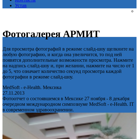
Устав
Фотогалерея АРМИТ
Для просмотра фотографий в режиме слайд-шоу щелкните на
любую фотографию, и когда она увеличится, то под ней
появятся дополнительные возможности просмотра. Нажмите
на надпись слайд-шоу и, при желании, нажмите на число от 1
до 5, что означает количество секунд просмотра каждой
фотографии в режиме слайд-шоу.
MedSoft - e-Health. Мексика
27.11.2013
Фотоотчет о состоявшемся в Мексике 27 ноября - 8 декабря
очередном международном симпозиуме MedSoft - e-Health. IT
в современном здравоохранении.