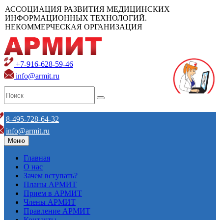
АССОЦИАЦИЯ РАЗВИТИЯ МЕДИЦИНСКИХ
ИНФОРМАЦИОННЫХ ТЕХНОЛОГИЙ.
НЕКОММЕРЧЕСКАЯ ОРГАНИЗАЦИЯ
+7-916-628-59-46
info@armit.ru
8-495-728-64-32
info@armit.ru
Меню
Главная
О нас
Зачем вступать?
Планы АРМИТ
Прием в АРМИТ
Члены АРМИТ
Правление АРМИТ
Контакты