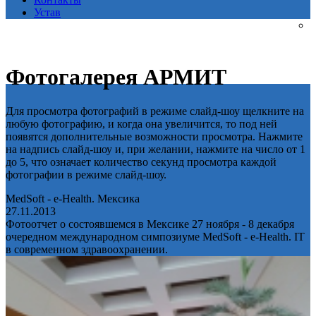
Устав
Фотогалерея АРМИТ
Для просмотра фотографий в режиме слайд-шоу щелкните на
любую фотографию, и когда она увеличится, то под ней
появятся дополнительные возможности просмотра. Нажмите
на надпись слайд-шоу и, при желании, нажмите на число от 1
до 5, что означает количество секунд просмотра каждой
фотографии в режиме слайд-шоу.
MedSoft - e-Health. Мексика
27.11.2013
Фотоотчет о состоявшемся в Мексике 27 ноября - 8 декабря
очередном международном симпозиуме MedSoft - e-Health. IT
в современном здравоохранении.