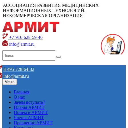
АССОЦИАЦИЯ РАЗВИТИЯ МЕДИЦИНСКИХ
ИНФОРМАЦИОННЫХ ТЕХНОЛОГИЙ.
НЕКОММЕРЧЕСКАЯ ОРГАНИЗАЦИЯ
+7-916-628-59-46
info@armit.ru
8-495-728-64-32
info@armit.ru
Меню
Главная
О нас
Зачем вступать?
Планы АРМИТ
Прием в АРМИТ
Члены АРМИТ
Правление АРМИТ
Контакты