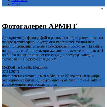
Устав
Фотогалерея АРМИТ
Для просмотра фотографий в режиме слайд-шоу щелкните на
любую фотографию, и когда она увеличится, то под ней
появятся дополнительные возможности просмотра. Нажмите
на надпись слайд-шоу и, при желании, нажмите на число от 1
до 5, что означает количество секунд просмотра каждой
фотографии в режиме слайд-шоу.
MedSoft - e-Health. Мексика
27.11.2013
Фотоотчет о состоявшемся в Мексике 27 ноября - 8 декабря
очередном международном симпозиуме MedSoft - e-Health. IT
в современном здравоохранении.