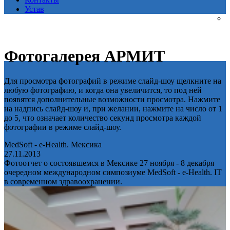
Устав
Фотогалерея АРМИТ
Для просмотра фотографий в режиме слайд-шоу щелкните на
любую фотографию, и когда она увеличится, то под ней
появятся дополнительные возможности просмотра. Нажмите
на надпись слайд-шоу и, при желании, нажмите на число от 1
до 5, что означает количество секунд просмотра каждой
фотографии в режиме слайд-шоу.
MedSoft - e-Health. Мексика
27.11.2013
Фотоотчет о состоявшемся в Мексике 27 ноября - 8 декабря
очередном международном симпозиуме MedSoft - e-Health. IT
в современном здравоохранении.