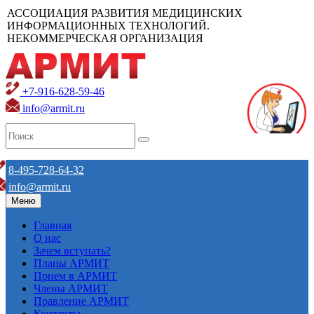
АССОЦИАЦИЯ РАЗВИТИЯ МЕДИЦИНСКИХ
ИНФОРМАЦИОННЫХ ТЕХНОЛОГИЙ.
НЕКОММЕРЧЕСКАЯ ОРГАНИЗАЦИЯ
+7-916-628-59-46
info@armit.ru
8-495-728-64-32
info@armit.ru
Меню
Главная
О нас
Зачем вступать?
Планы АРМИТ
Прием в АРМИТ
Члены АРМИТ
Правление АРМИТ
Контакты