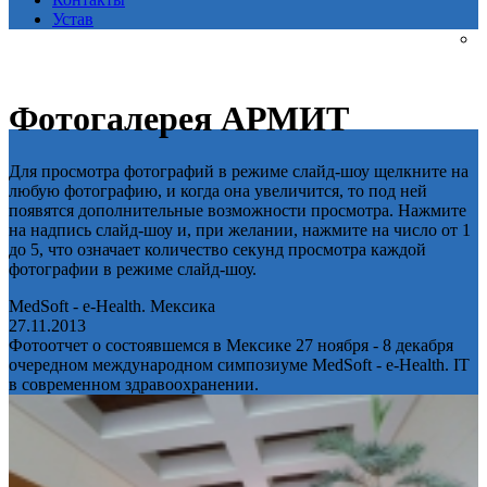
Устав
Фотогалерея АРМИТ
Для просмотра фотографий в режиме слайд-шоу щелкните на
любую фотографию, и когда она увеличится, то под ней
появятся дополнительные возможности просмотра. Нажмите
на надпись слайд-шоу и, при желании, нажмите на число от 1
до 5, что означает количество секунд просмотра каждой
фотографии в режиме слайд-шоу.
MedSoft - e-Health. Мексика
27.11.2013
Фотоотчет о состоявшемся в Мексике 27 ноября - 8 декабря
очередном международном симпозиуме MedSoft - e-Health. IT
в современном здравоохранении.