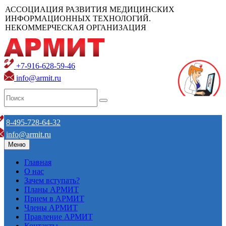
АССОЦИАЦИЯ РАЗВИТИЯ МЕДИЦИНСКИХ
ИНФОРМАЦИОННЫХ ТЕХНОЛОГИЙ.
НЕКОММЕРЧЕСКАЯ ОРГАНИЗАЦИЯ
+7-916-628-59-46
info@armit.ru
8-495-728-64-32
info@armit.ru
Меню
Главная
О нас
Зачем вступать?
Планы АРМИТ
Прием в АРМИТ
Члены АРМИТ
Правление АРМИТ
Контакты