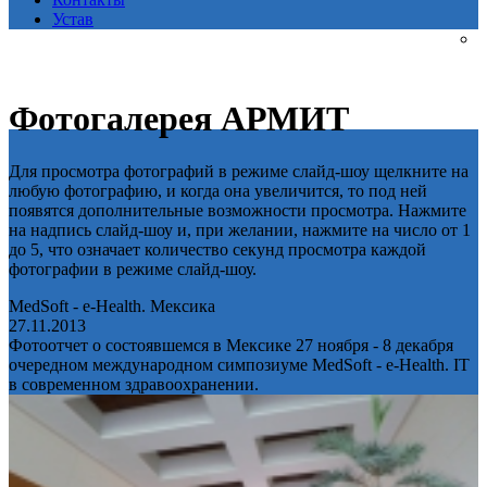
Устав
Фотогалерея АРМИТ
Для просмотра фотографий в режиме слайд-шоу щелкните на
любую фотографию, и когда она увеличится, то под ней
появятся дополнительные возможности просмотра. Нажмите
на надпись слайд-шоу и, при желании, нажмите на число от 1
до 5, что означает количество секунд просмотра каждой
фотографии в режиме слайд-шоу.
MedSoft - e-Health. Мексика
27.11.2013
Фотоотчет о состоявшемся в Мексике 27 ноября - 8 декабря
очередном международном симпозиуме MedSoft - e-Health. IT
в современном здравоохранении.