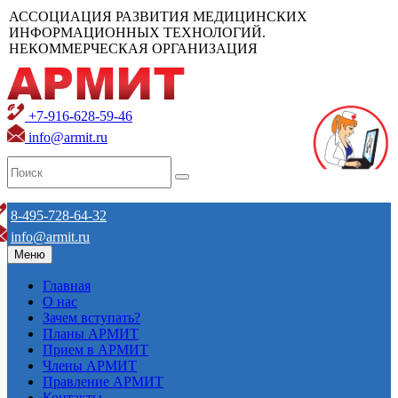
АССОЦИАЦИЯ РАЗВИТИЯ МЕДИЦИНСКИХ
ИНФОРМАЦИОННЫХ ТЕХНОЛОГИЙ.
НЕКОММЕРЧЕСКАЯ ОРГАНИЗАЦИЯ
+7-916-628-59-46
info@armit.ru
8-495-728-64-32
info@armit.ru
Меню
Главная
О нас
Зачем вступать?
Планы АРМИТ
Прием в АРМИТ
Члены АРМИТ
Правление АРМИТ
Контакты