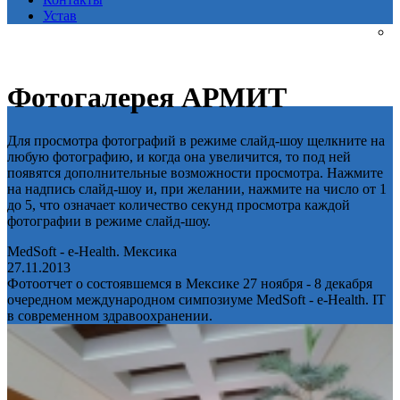
Устав
Фотогалерея АРМИТ
Для просмотра фотографий в режиме слайд-шоу щелкните на
любую фотографию, и когда она увеличится, то под ней
появятся дополнительные возможности просмотра. Нажмите
на надпись слайд-шоу и, при желании, нажмите на число от 1
до 5, что означает количество секунд просмотра каждой
фотографии в режиме слайд-шоу.
MedSoft - e-Health. Мексика
27.11.2013
Фотоотчет о состоявшемся в Мексике 27 ноября - 8 декабря
очередном международном симпозиуме MedSoft - e-Health. IT
в современном здравоохранении.