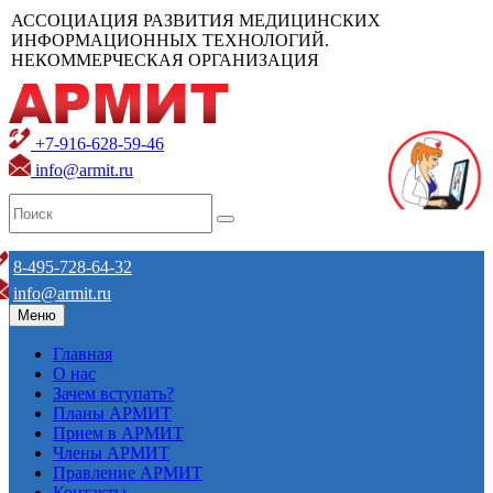
АССОЦИАЦИЯ РАЗВИТИЯ МЕДИЦИНСКИХ
ИНФОРМАЦИОННЫХ ТЕХНОЛОГИЙ.
НЕКОММЕРЧЕСКАЯ ОРГАНИЗАЦИЯ
+7-916-628-59-46
info@armit.ru
8-495-728-64-32
info@armit.ru
Меню
Главная
О нас
Зачем вступать?
Планы АРМИТ
Прием в АРМИТ
Члены АРМИТ
Правление АРМИТ
Контакты