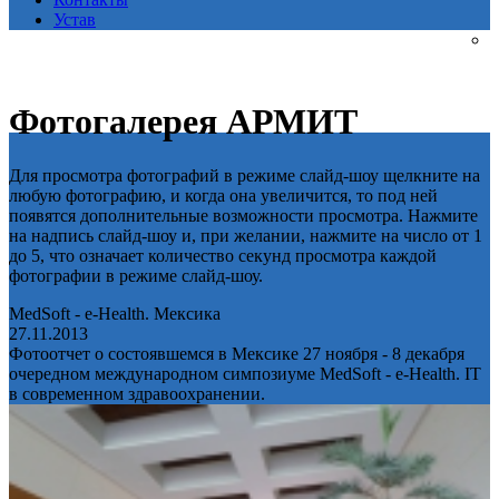
Устав
Фотогалерея АРМИТ
Для просмотра фотографий в режиме слайд-шоу щелкните на
любую фотографию, и когда она увеличится, то под ней
появятся дополнительные возможности просмотра. Нажмите
на надпись слайд-шоу и, при желании, нажмите на число от 1
до 5, что означает количество секунд просмотра каждой
фотографии в режиме слайд-шоу.
MedSoft - e-Health. Мексика
27.11.2013
Фотоотчет о состоявшемся в Мексике 27 ноября - 8 декабря
очередном международном симпозиуме MedSoft - e-Health. IT
в современном здравоохранении.