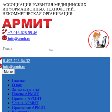
АССОЦИАЦИЯ РАЗВИТИЯ МЕДИЦИНСКИХ
ИНФОРМАЦИОННЫХ ТЕХНОЛОГИЙ.
НЕКОММЕРЧЕСКАЯ ОРГАНИЗАЦИЯ
+7-916-628-59-46
info@armit.ru
8-495-728-64-32
info@armit.ru
Меню
Главная
О нас
Зачем вступать?
Планы АРМИТ
Прием в АРМИТ
Члены АРМИТ
Правление АРМИТ
Контакты