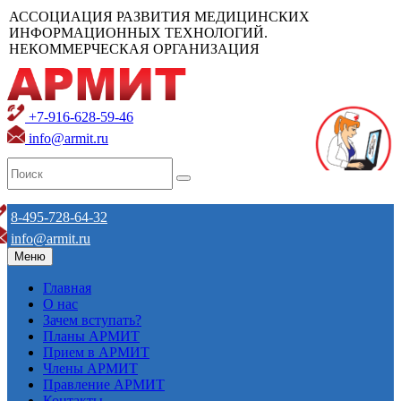
АССОЦИАЦИЯ РАЗВИТИЯ МЕДИЦИНСКИХ
ИНФОРМАЦИОННЫХ ТЕХНОЛОГИЙ.
НЕКОММЕРЧЕСКАЯ ОРГАНИЗАЦИЯ
+7-916-628-59-46
info@armit.ru
8-495-728-64-32
info@armit.ru
Меню
Главная
О нас
Зачем вступать?
Планы АРМИТ
Прием в АРМИТ
Члены АРМИТ
Правление АРМИТ
Контакты