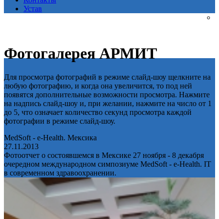
Устав
Фотогалерея АРМИТ
Для просмотра фотографий в режиме слайд-шоу щелкните на
любую фотографию, и когда она увеличится, то под ней
появятся дополнительные возможности просмотра. Нажмите
на надпись слайд-шоу и, при желании, нажмите на число от 1
до 5, что означает количество секунд просмотра каждой
фотографии в режиме слайд-шоу.
MedSoft - e-Health. Мексика
27.11.2013
Фотоотчет о состоявшемся в Мексике 27 ноября - 8 декабря
очередном международном симпозиуме MedSoft - e-Health. IT
в современном здравоохранении.