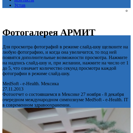
Устав
Фотогалерея АРМИТ
Для просмотра фотографий в режиме слайд-шоу щелкните на
любую фотографию, и когда она увеличится, то под ней
появятся дополнительные возможности просмотра. Нажмите
на надпись слайд-шоу и, при желании, нажмите на число от 1
до 5, что означает количество секунд просмотра каждой
фотографии в режиме слайд-шоу.
MedSoft - e-Health. Мексика
27.11.2013
Фотоотчет о состоявшемся в Мексике 27 ноября - 8 декабря
очередном международном симпозиуме MedSoft - e-Health. IT
в современном здравоохранении.