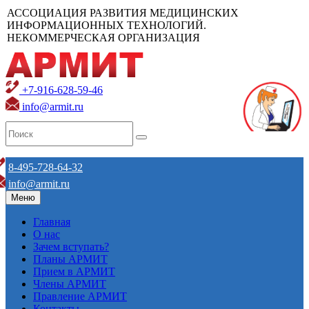
АССОЦИАЦИЯ РАЗВИТИЯ МЕДИЦИНСКИХ
ИНФОРМАЦИОННЫХ ТЕХНОЛОГИЙ.
НЕКОММЕРЧЕСКАЯ ОРГАНИЗАЦИЯ
+7-916-628-59-46
info@armit.ru
8-495-728-64-32
info@armit.ru
Меню
Главная
О нас
Зачем вступать?
Планы АРМИТ
Прием в АРМИТ
Члены АРМИТ
Правление АРМИТ
Контакты