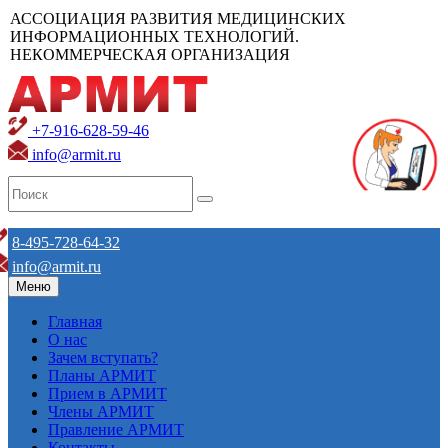
АССОЦИАЦИЯ РАЗВИТИЯ МЕДИЦИНСКИХ
ИНФОРМАЦИОННЫХ ТЕХНОЛОГИЙ.
НЕКОММЕРЧЕСКАЯ ОРГАНИЗАЦИЯ
+7-916-628-59-46
info@armit.ru
8-495-728-64-32
info@armit.ru
Меню
Главная
О нас
Зачем вступать?
Планы АРМИТ
Прием в АРМИТ
Члены АРМИТ
Правление АРМИТ
Контакты