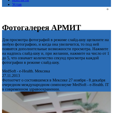
Устав
Фотогалерея АРМИТ
Для просмотра фотографий в режиме слайд-шоу щелкните на
любую фотографию, и когда она увеличится, то под ней
появятся дополнительные возможности просмотра. Нажмите
на надпись слайд-шоу и, при желании, нажмите на число от 1
до 5, что означает количество секунд просмотра каждой
фотографии в режиме слайд-шоу.
MedSoft - e-Health. Мексика
27.11.2013
Фотоотчет о состоявшемся в Мексике 27 ноября - 8 декабря
очередном международном симпозиуме MedSoft - e-Health. IT
в современном здравоохранении.