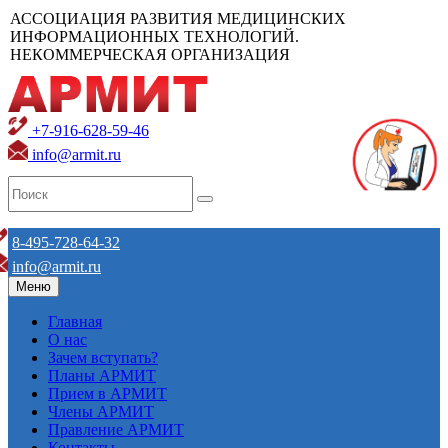
АССОЦИАЦИЯ РАЗВИТИЯ МЕДИЦИНСКИХ
ИНФОРМАЦИОННЫХ ТЕХНОЛОГИЙ.
НЕКОММЕРЧЕСКАЯ ОРГАНИЗАЦИЯ
+7-916-628-59-46
info@armit.ru
8-495-728-64-32
info@armit.ru
Меню
Главная
О нас
Зачем вступать?
Планы АРМИТ
Прием в АРМИТ
Члены АРМИТ
Правление АРМИТ
Контакты