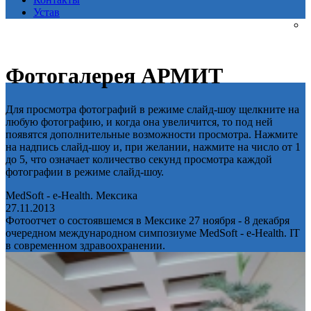
Устав
Фотогалерея АРМИТ
Для просмотра фотографий в режиме слайд-шоу щелкните на
любую фотографию, и когда она увеличится, то под ней
появятся дополнительные возможности просмотра. Нажмите
на надпись слайд-шоу и, при желании, нажмите на число от 1
до 5, что означает количество секунд просмотра каждой
фотографии в режиме слайд-шоу.
MedSoft - e-Health. Мексика
27.11.2013
Фотоотчет о состоявшемся в Мексике 27 ноября - 8 декабря
очередном международном симпозиуме MedSoft - e-Health. IT
в современном здравоохранении.