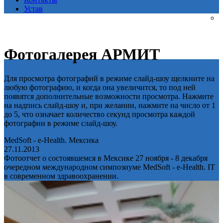
Устав
Фотогалерея АРМИТ
Для просмотра фотографий в режиме слайд-шоу щелкните на
любую фотографию, и когда она увеличится, то под ней
появятся дополнительные возможности просмотра. Нажмите
на надпись слайд-шоу и, при желании, нажмите на число от 1
до 5, что означает количество секунд просмотра каждой
фотографии в режиме слайд-шоу.
MedSoft - e-Health. Мексика
27.11.2013
Фотоотчет о состоявшемся в Мексике 27 ноября - 8 декабря
очередном международном симпозиуме MedSoft - e-Health. IT
в современном здравоохранении.