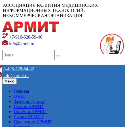
АССОЦИАЦИЯ РАЗВИТИЯ МЕДИЦИНСКИХ
ИНФОРМАЦИОННЫХ ТЕХНОЛОГИЙ.
НЕКОММЕРЧЕСКАЯ ОРГАНИЗАЦИЯ
+7-916-628-59-46
info@armit.ru
8-495-728-64-32
info@armit.ru
Меню
Главная
О нас
Зачем вступать?
Планы АРМИТ
Прием в АРМИТ
Члены АРМИТ
Правление АРМИТ
Контакты