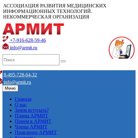
АССОЦИАЦИЯ РАЗВИТИЯ МЕДИЦИНСКИХ
ИНФОРМАЦИОННЫХ ТЕХНОЛОГИЙ.
НЕКОММЕРЧЕСКАЯ ОРГАНИЗАЦИЯ
+7-916-628-59-46
info@armit.ru
8-495-728-64-32
info@armit.ru
Меню
Главная
О нас
Зачем вступать?
Планы АРМИТ
Прием в АРМИТ
Члены АРМИТ
Правление АРМИТ
Контакты