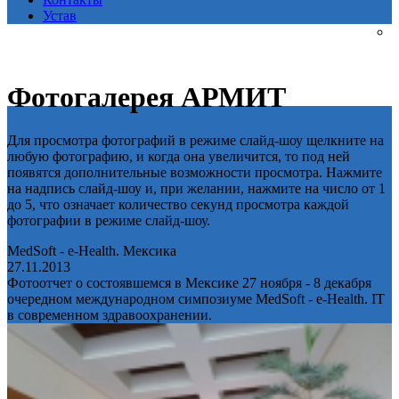
Устав
Фотогалерея АРМИТ
Для просмотра фотографий в режиме слайд-шоу щелкните на
любую фотографию, и когда она увеличится, то под ней
появятся дополнительные возможности просмотра. Нажмите
на надпись слайд-шоу и, при желании, нажмите на число от 1
до 5, что означает количество секунд просмотра каждой
фотографии в режиме слайд-шоу.
MedSoft - e-Health. Мексика
27.11.2013
Фотоотчет о состоявшемся в Мексике 27 ноября - 8 декабря
очередном международном симпозиуме MedSoft - e-Health. IT
в современном здравоохранении.