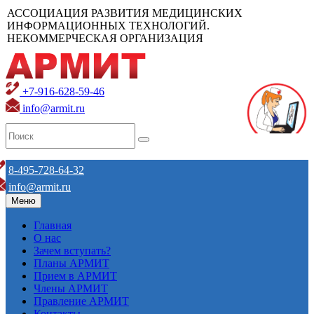
АССОЦИАЦИЯ РАЗВИТИЯ МЕДИЦИНСКИХ
ИНФОРМАЦИОННЫХ ТЕХНОЛОГИЙ.
НЕКОММЕРЧЕСКАЯ ОРГАНИЗАЦИЯ
+7-916-628-59-46
info@armit.ru
8-495-728-64-32
info@armit.ru
Меню
Главная
О нас
Зачем вступать?
Планы АРМИТ
Прием в АРМИТ
Члены АРМИТ
Правление АРМИТ
Контакты