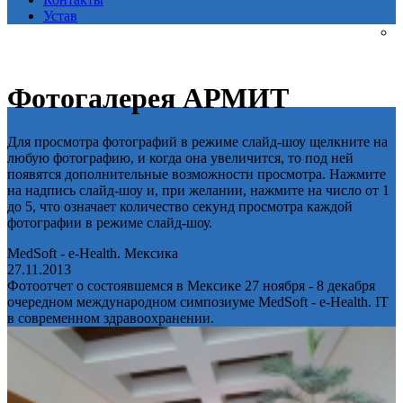
Устав
Фотогалерея АРМИТ
Для просмотра фотографий в режиме слайд-шоу щелкните на
любую фотографию, и когда она увеличится, то под ней
появятся дополнительные возможности просмотра. Нажмите
на надпись слайд-шоу и, при желании, нажмите на число от 1
до 5, что означает количество секунд просмотра каждой
фотографии в режиме слайд-шоу.
MedSoft - e-Health. Мексика
27.11.2013
Фотоотчет о состоявшемся в Мексике 27 ноября - 8 декабря
очередном международном симпозиуме MedSoft - e-Health. IT
в современном здравоохранении.