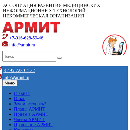
АССОЦИАЦИЯ РАЗВИТИЯ МЕДИЦИНСКИХ
ИНФОРМАЦИОННЫХ ТЕХНОЛОГИЙ.
НЕКОММЕРЧЕСКАЯ ОРГАНИЗАЦИЯ
+7-916-628-59-46
info@armit.ru
8-495-728-64-32
info@armit.ru
Меню
Главная
О нас
Зачем вступать?
Планы АРМИТ
Прием в АРМИТ
Члены АРМИТ
Правление АРМИТ
Контакты