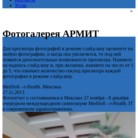
Устав
Фотогалерея АРМИТ
Для просмотра фотографий в режиме слайд-шоу щелкните на
любую фотографию, и когда она увеличится, то под ней
появятся дополнительные возможности просмотра. Нажмите
на надпись слайд-шоу и, при желании, нажмите на число от 1
до 5, что означает количество секунд просмотра каждой
фотографии в режиме слайд-шоу.
MedSoft - e-Health. Мексика
27.11.2013
Фотоотчет о состоявшемся в Мексике 27 ноября - 8 декабря
очередном международном симпозиуме MedSoft - e-Health. IT
в современном здравоохранении.