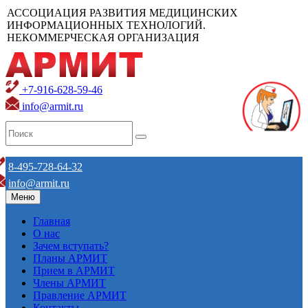
АССОЦИАЦИЯ РАЗВИТИЯ МЕДИЦИНСКИХ
ИНФОРМАЦИОННЫХ ТЕХНОЛОГИЙ.
НЕКОММЕРЧЕСКАЯ ОРГАНИЗАЦИЯ
+7-916-628-59-46
info@armit.ru
8-495-728-64-32
info@armit.ru
Меню
Главная
О нас
Зачем вступать?
Планы АРМИТ
Прием в АРМИТ
Члены АРМИТ
Правление АРМИТ
Контакты