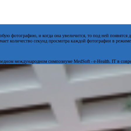
бую фотографию, и когда она увеличится, то под ней появятся
начает количество секунд просмотра каждой фотографии в режиме
ередном международном симпозиуме MedSoft - e-Health. IT в сов