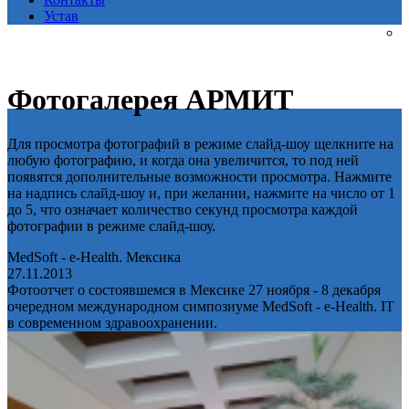
Устав
Фотогалерея АРМИТ
Для просмотра фотографий в режиме слайд-шоу щелкните на
любую фотографию, и когда она увеличится, то под ней
появятся дополнительные возможности просмотра. Нажмите
на надпись слайд-шоу и, при желании, нажмите на число от 1
до 5, что означает количество секунд просмотра каждой
фотографии в режиме слайд-шоу.
MedSoft - e-Health. Мексика
27.11.2013
Фотоотчет о состоявшемся в Мексике 27 ноября - 8 декабря
очередном международном симпозиуме MedSoft - e-Health. IT
в современном здравоохранении.