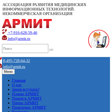
АССОЦИАЦИЯ РАЗВИТИЯ МЕДИЦИНСКИХ
ИНФОРМАЦИОННЫХ ТЕХНОЛОГИЙ.
НЕКОММЕРЧЕСКАЯ ОРГАНИЗАЦИЯ
+7-916-628-59-46
info@armit.ru
8-495-728-64-32
info@armit.ru
Меню
Главная
О нас
Зачем вступать?
Планы АРМИТ
Прием в АРМИТ
Члены АРМИТ
Правление АРМИТ
Контакты