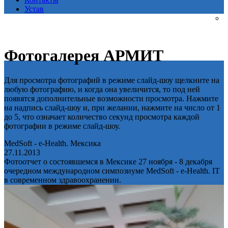
Устав
Фотогалерея АРМИТ
Для просмотра фотографий в режиме слайд-шоу щелкните на
любую фотографию, и когда она увеличится, то под ней
появятся дополнительные возможности просмотра. Нажмите
на надпись слайд-шоу и, при желании, нажмите на число от 1
до 5, что означает количество секунд просмотра каждой
фотографии в режиме слайд-шоу.
MedSoft - e-Health. Мексика
27.11.2013
Фотоотчет о состоявшемся в Мексике 27 ноября - 8 декабря
очередном международном симпозиуме MedSoft - e-Health. IT
в современном здравоохранении.