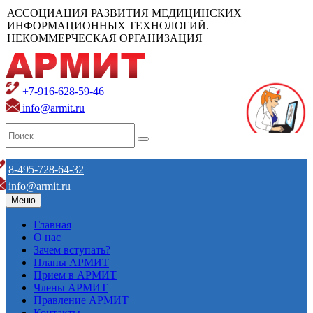
АССОЦИАЦИЯ РАЗВИТИЯ МЕДИЦИНСКИХ
ИНФОРМАЦИОННЫХ ТЕХНОЛОГИЙ.
НЕКОММЕРЧЕСКАЯ ОРГАНИЗАЦИЯ
+7-916-628-59-46
info@armit.ru
8-495-728-64-32
info@armit.ru
Меню
Главная
О нас
Зачем вступать?
Планы АРМИТ
Прием в АРМИТ
Члены АРМИТ
Правление АРМИТ
Контакты