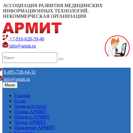
АССОЦИАЦИЯ РАЗВИТИЯ МЕДИЦИНСКИХ
ИНФОРМАЦИОННЫХ ТЕХНОЛОГИЙ.
НЕКОММЕРЧЕСКАЯ ОРГАНИЗАЦИЯ
+7-916-628-59-46
info@armit.ru
8-495-728-64-32
info@armit.ru
Меню
Главная
О нас
Зачем вступать?
Планы АРМИТ
Прием в АРМИТ
Члены АРМИТ
Правление АРМИТ
Контакты