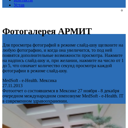
Устав
Фотогалерея АРМИТ
Для просмотра фотографий в режиме слайд-шоу щелкните на
любую фотографию, и когда она увеличится, то под ней
появятся дополнительные возможности просмотра. Нажмите
на надпись слайд-шоу и, при желании, нажмите на число от 1
до 5, что означает количество секунд просмотра каждой
фотографии в режиме слайд-шоу.
MedSoft - e-Health. Мексика
27.11.2013
Фотоотчет о состоявшемся в Мексике 27 ноября - 8 декабря
очередном международном симпозиуме MedSoft - e-Health. IT
в современном здравоохранении.