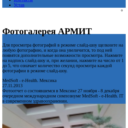
Устав
Фотогалерея АРМИТ
Для просмотра фотографий в режиме слайд-шоу щелкните на
любую фотографию, и когда она увеличится, то под ней
появятся дополнительные возможности просмотра. Нажмите
на надпись слайд-шоу и, при желании, нажмите на число от 1
до 5, что означает количество секунд просмотра каждой
фотографии в режиме слайд-шоу.
MedSoft - e-Health. Мексика
27.11.2013
Фотоотчет о состоявшемся в Мексике 27 ноября - 8 декабря
очередном международном симпозиуме MedSoft - e-Health. IT
в современном здравоохранении.