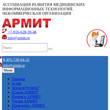
АССОЦИАЦИЯ РАЗВИТИЯ МЕДИЦИНСКИХ
ИНФОРМАЦИОННЫХ ТЕХНОЛОГИЙ.
НЕКОММЕРЧЕСКАЯ ОРГАНИЗАЦИЯ
+7-916-628-59-46
info@armit.ru
8-495-728-64-32
info@armit.ru
Меню
Главная
О нас
Зачем вступать?
Планы АРМИТ
Прием в АРМИТ
Члены АРМИТ
Правление АРМИТ
Контакты