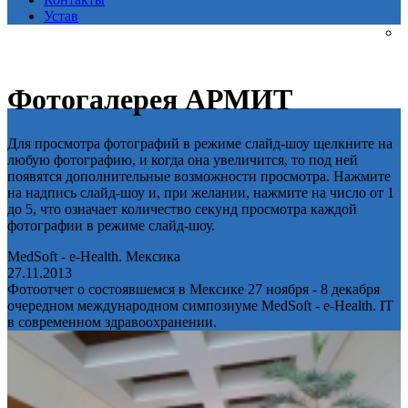
Устав
Фотогалерея АРМИТ
Для просмотра фотографий в режиме слайд-шоу щелкните на
любую фотографию, и когда она увеличится, то под ней
появятся дополнительные возможности просмотра. Нажмите
на надпись слайд-шоу и, при желании, нажмите на число от 1
до 5, что означает количество секунд просмотра каждой
фотографии в режиме слайд-шоу.
MedSoft - e-Health. Мексика
27.11.2013
Фотоотчет о состоявшемся в Мексике 27 ноября - 8 декабря
очередном международном симпозиуме MedSoft - e-Health. IT
в современном здравоохранении.