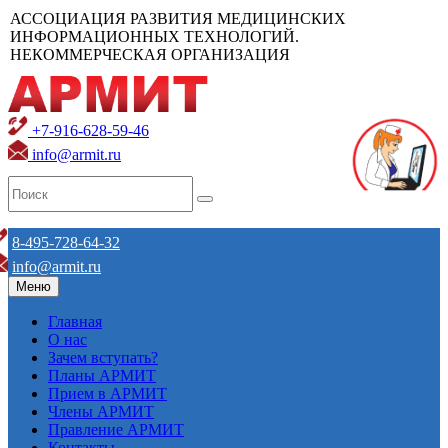
АССОЦИАЦИЯ РАЗВИТИЯ МЕДИЦИНСКИХ
ИНФОРМАЦИОННЫХ ТЕХНОЛОГИЙ.
НЕКОММЕРЧЕСКАЯ ОРГАНИЗАЦИЯ
+7-916-628-59-46
info@armit.ru
8-495-728-64-32
info@armit.ru
Меню
Главная
О нас
Зачем вступать?
Планы АРМИТ
Прием в АРМИТ
Члены АРМИТ
Правление АРМИТ
Контакты