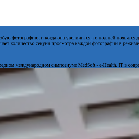
бую фотографию, и когда она увеличится, то под ней появятся
начает количество секунд просмотра каждой фотографии в режиме
ередном международном симпозиуме MedSoft - e-Health. IT в сов