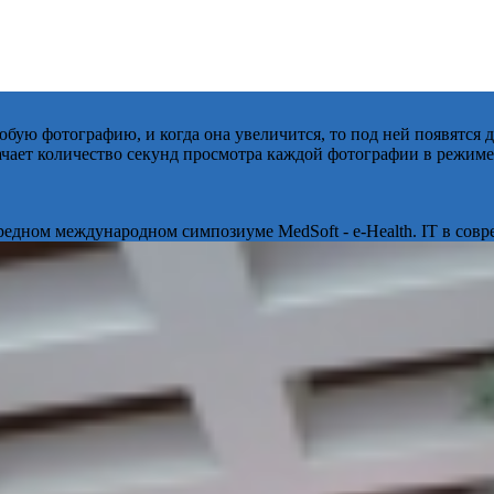
бую фотографию, и когда она увеличится, то под ней появятся
начает количество секунд просмотра каждой фотографии в режиме
ередном международном симпозиуме MedSoft - e-Health. IT в сов