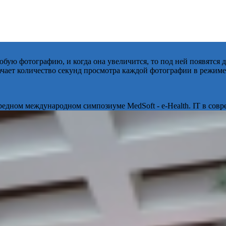
бую фотографию, и когда она увеличится, то под ней появятся
начает количество секунд просмотра каждой фотографии в режиме
ередном международном симпозиуме MedSoft - e-Health. IT в сов