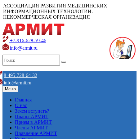
АССОЦИАЦИЯ РАЗВИТИЯ МЕДИЦИНСКИХ
ИНФОРМАЦИОННЫХ ТЕХНОЛОГИЙ.
НЕКОММЕРЧЕСКАЯ ОРГАНИЗАЦИЯ
+7-916-628-59-46
info@armit.ru
8-495-728-64-32
info@armit.ru
Меню
Главная
О нас
Зачем вступать?
Планы АРМИТ
Прием в АРМИТ
Члены АРМИТ
Правление АРМИТ
Контакты