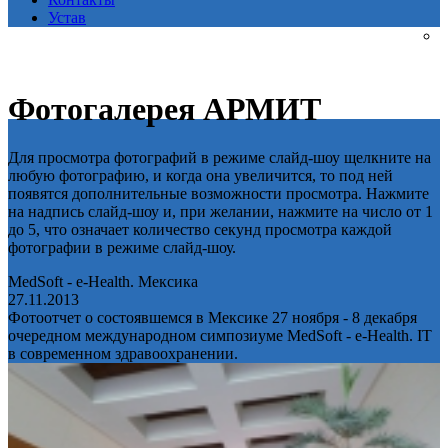
Устав
Фотогалерея АРМИТ
Для просмотра фотографий в режиме слайд-шоу щелкните на
любую фотографию, и когда она увеличится, то под ней
появятся дополнительные возможности просмотра. Нажмите
на надпись слайд-шоу и, при желании, нажмите на число от 1
до 5, что означает количество секунд просмотра каждой
фотографии в режиме слайд-шоу.
MedSoft - e-Health. Мексика
27.11.2013
Фотоотчет о состоявшемся в Мексике 27 ноября - 8 декабря
очередном международном симпозиуме MedSoft - e-Health. IT
в современном здравоохранении.