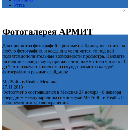
Устав
Фотогалерея АРМИТ
Для просмотра фотографий в режиме слайд-шоу щелкните на
любую фотографию, и когда она увеличится, то под ней
появятся дополнительные возможности просмотра. Нажмите
на надпись слайд-шоу и, при желании, нажмите на число от 1
до 5, что означает количество секунд просмотра каждой
фотографии в режиме слайд-шоу.
MedSoft - e-Health. Мексика
27.11.2013
Фотоотчет о состоявшемся в Мексике 27 ноября - 8 декабря
очередном международном симпозиуме MedSoft - e-Health. IT
в современном здравоохранении.