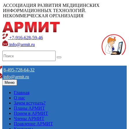
АССОЦИАЦИЯ РАЗВИТИЯ МЕДИЦИНСКИХ
ИНФОРМАЦИОННЫХ ТЕХНОЛОГИЙ.
НЕКОММЕРЧЕСКАЯ ОРГАНИЗАЦИЯ
+7-916-628-59-46
info@armit.ru
8-495-728-64-32
info@armit.ru
Меню
Главная
О нас
Зачем вступать?
Планы АРМИТ
Прием в АРМИТ
Члены АРМИТ
Правление АРМИТ
Контакты