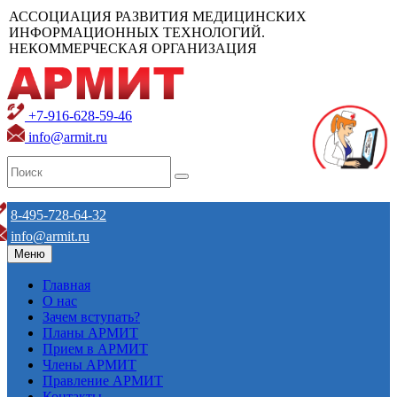
АССОЦИАЦИЯ РАЗВИТИЯ МЕДИЦИНСКИХ
ИНФОРМАЦИОННЫХ ТЕХНОЛОГИЙ.
НЕКОММЕРЧЕСКАЯ ОРГАНИЗАЦИЯ
+7-916-628-59-46
info@armit.ru
8-495-728-64-32
info@armit.ru
Меню
Главная
О нас
Зачем вступать?
Планы АРМИТ
Прием в АРМИТ
Члены АРМИТ
Правление АРМИТ
Контакты