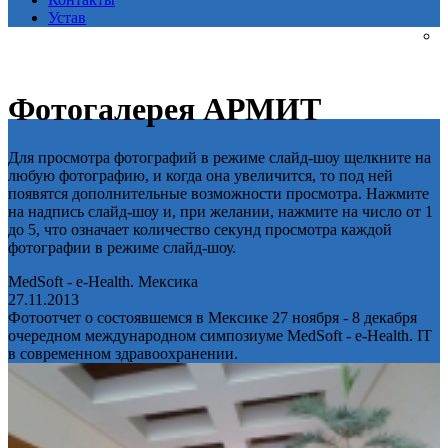
Устав
Фотогалерея АРМИТ
Для просмотра фотографий в режиме слайд-шоу щелкните на
любую фотографию, и когда она увеличится, то под ней
появятся дополнительные возможности просмотра. Нажмите
на надпись слайд-шоу и, при желании, нажмите на число от 1
до 5, что означает количество секунд просмотра каждой
фотографии в режиме слайд-шоу.
MedSoft - e-Health. Мексика
27.11.2013
Фотоотчет о состоявшемся в Мексике 27 ноября - 8 декабря
очередном международном симпозиуме MedSoft - e-Health. IT
в современном здравоохранении.