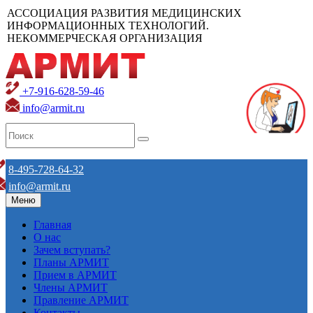
АССОЦИАЦИЯ РАЗВИТИЯ МЕДИЦИНСКИХ
ИНФОРМАЦИОННЫХ ТЕХНОЛОГИЙ.
НЕКОММЕРЧЕСКАЯ ОРГАНИЗАЦИЯ
+7-916-628-59-46
info@armit.ru
8-495-728-64-32
info@armit.ru
Меню
Главная
О нас
Зачем вступать?
Планы АРМИТ
Прием в АРМИТ
Члены АРМИТ
Правление АРМИТ
Контакты