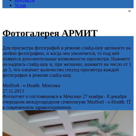
Устав
Фотогалерея АРМИТ
Для просмотра фотографий в режиме слайд-шоу щелкните на
любую фотографию, и когда она увеличится, то под ней
появятся дополнительные возможности просмотра. Нажмите
на надпись слайд-шоу и, при желании, нажмите на число от 1
до 5, что означает количество секунд просмотра каждой
фотографии в режиме слайд-шоу.
MedSoft - e-Health. Мексика
27.11.2013
Фотоотчет о состоявшемся в Мексике 27 ноября - 8 декабря
очередном международном симпозиуме MedSoft - e-Health. IT
в современном здравоохранении.