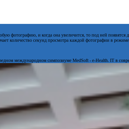
бую фотографию, и когда она увеличится, то под ней появятся
начает количество секунд просмотра каждой фотографии в режиме
ередном международном симпозиуме MedSoft - e-Health. IT в сов