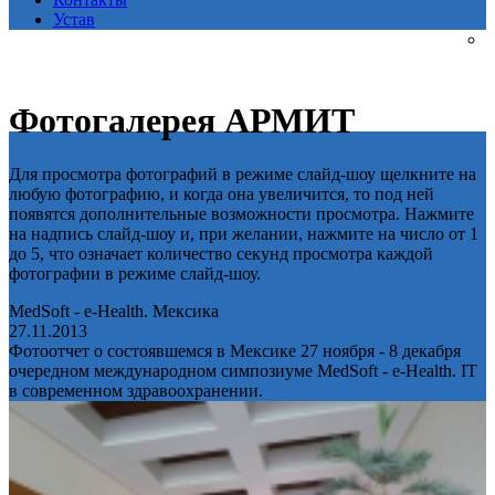
Устав
Фотогалерея АРМИТ
Для просмотра фотографий в режиме слайд-шоу щелкните на
любую фотографию, и когда она увеличится, то под ней
появятся дополнительные возможности просмотра. Нажмите
на надпись слайд-шоу и, при желании, нажмите на число от 1
до 5, что означает количество секунд просмотра каждой
фотографии в режиме слайд-шоу.
MedSoft - e-Health. Мексика
27.11.2013
Фотоотчет о состоявшемся в Мексике 27 ноября - 8 декабря
очередном международном симпозиуме MedSoft - e-Health. IT
в современном здравоохранении.