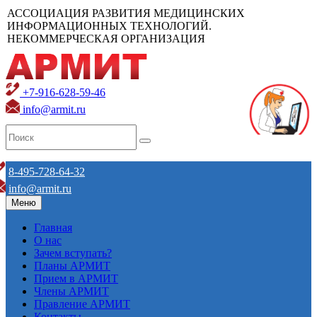
АССОЦИАЦИЯ РАЗВИТИЯ МЕДИЦИНСКИХ
ИНФОРМАЦИОННЫХ ТЕХНОЛОГИЙ.
НЕКОММЕРЧЕСКАЯ ОРГАНИЗАЦИЯ
+7-916-628-59-46
info@armit.ru
8-495-728-64-32
info@armit.ru
Меню
Главная
О нас
Зачем вступать?
Планы АРМИТ
Прием в АРМИТ
Члены АРМИТ
Правление АРМИТ
Контакты