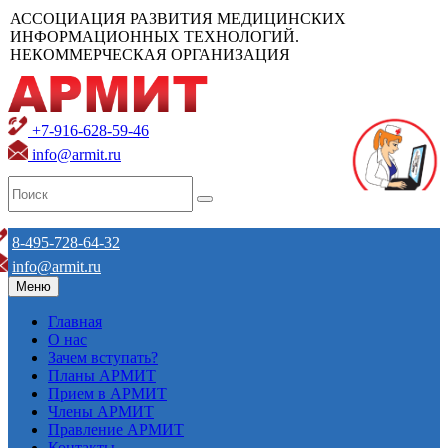
АССОЦИАЦИЯ РАЗВИТИЯ МЕДИЦИНСКИХ
ИНФОРМАЦИОННЫХ ТЕХНОЛОГИЙ.
НЕКОММЕРЧЕСКАЯ ОРГАНИЗАЦИЯ
+7-916-628-59-46
info@armit.ru
8-495-728-64-32
info@armit.ru
Меню
Главная
О нас
Зачем вступать?
Планы АРМИТ
Прием в АРМИТ
Члены АРМИТ
Правление АРМИТ
Контакты