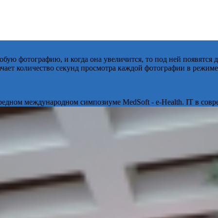
бую фотографию, и когда она увеличится, то под ней появятся
начает количество секунд просмотра каждой фотографии в режиме
ередном международном симпозиуме MedSoft - e-Health. IT в сов